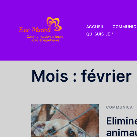
Aller
au
contenu
ACCUEIL
COMMUNICA
QUI SUIS-JE ?
Mois :
février
COMMUNICATI
Elimin
anima