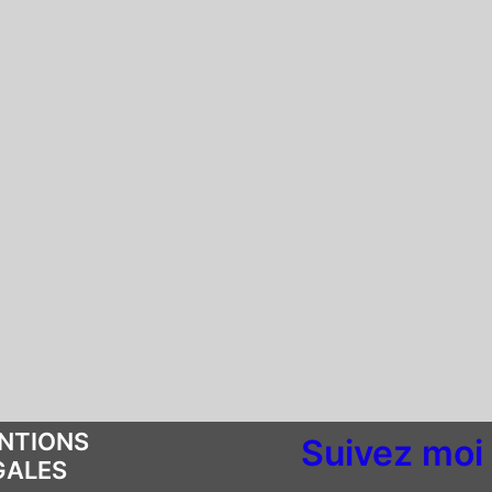
NTIONS
Suivez mo
i
GALES